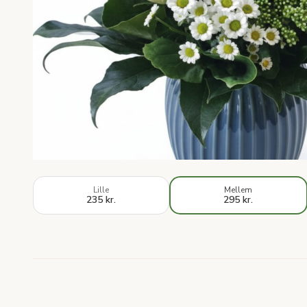
Lille
Mellem
235 kr.
295 kr.