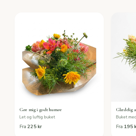
Gør mig i godt humør
Glædelig 
Let og luftig buket
Buket me
Fra
225 kr
Fra
195 k