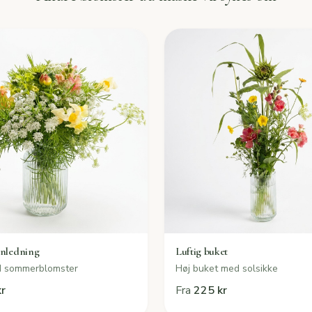
anledning
Luftig buket
d sommerblomster
Høj buket med solsikke
r
Fra
225 kr