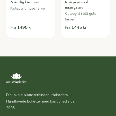
Naturlig kistepynt
Kistepynt med
naturgrene
Kistepynt i lyse farver
Kistepynt i blå gule
farver
Fra
1495 kr
Fra
1445 kr
Din lokale blomsterbinder i Holstebro.
Håndlavede buketter med kærlighed siden
2008.