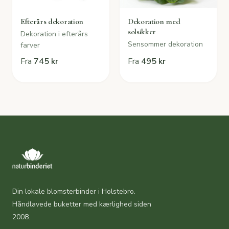
Efterårs dekoration
Dekoration med
solsikker
Dekoration i efterårs
Sensommer dekoration
farver
Fra
745 kr
Fra
495 kr
Din lokale blomsterbinder i Holstebro.
Håndlavede buketter med kærlighed siden
2008.